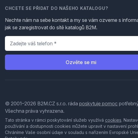
CHCETE SE PŘIDAT DO NAŠEHO KATALOGU?
Nechte nám na sebe kontakt a my se vám ozveme s inform
jak se zaregistrovat do sítě katalogů B2M.
Telefon
*
Ozvěte se mi
© 2001–2026 B2M.CZ s.r.o. ráda
poskytuje pomoc
potřebný
Všechna práva vyhrazena.
Tato stránka v rámci poskytování služeb využívá
cookies
. Nastav
používání a dostupnosti cookies můžete upravit v nastavení proh
Chráníme Vaše osobní údaje v souladu s nařízením Evropské Uni