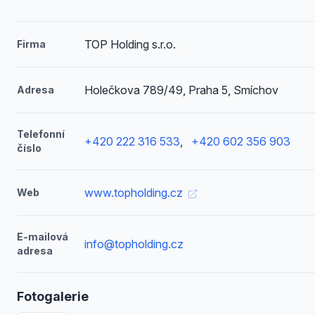
TOP Holding s.r.o.
Firma
Holečkova 789/49, Praha 5, Smíchov
Adresa
Telefonní
+420 222 316 533
,
+420 602 356 903
číslo
www.topholding.cz
Web
E-mailová
info@topholding.cz
adresa
Fotogalerie