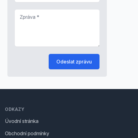
Zpráva
*
Odeslat zprávu
Footer
ODKAZY
Úvodní stránka
Obchodní podmínky