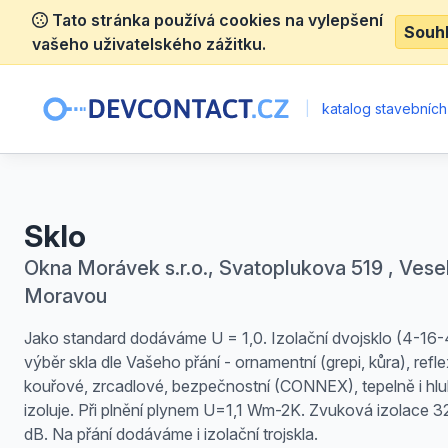
Tato stránka používá cookies na vylepšení
Souh
vašeho uživatelského zážitku.
|
katalog stavebních
Sklo
Okna Morávek s.r.o., Svatoplukova 519 , Vesel
Moravou
Jako standard dodáváme U = 1,0. Izolační dvojsklo (4-16-
výběr skla dle Vašeho přání - ornamentní (grepi, kůra), refle
kouřové, zrcadlové, bezpečnostní (CONNEX), tepelně i hl
izoluje. Při plnění plynem U=1,1 Wm-2K. Zvuková izolace 3
dB. Na přání dodáváme i izolační trojskla.