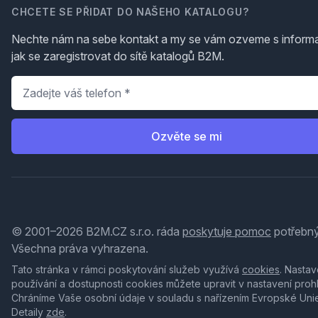
CHCETE SE PŘIDAT DO NAŠEHO KATALOGU?
Nechte nám na sebe kontakt a my se vám ozveme s inform
jak se zaregistrovat do sítě katalogů B2M.
Telefon
*
Ozvěte se mi
© 2001–2026 B2M.CZ s.r.o. ráda
poskytuje pomoc
potřebný
Všechna práva vyhrazena.
Tato stránka v rámci poskytování služeb využívá
cookies
. Nastav
používání a dostupnosti cookies můžete upravit v nastavení proh
Chráníme Vaše osobní údaje v souladu s nařízením Evropské Uni
Detaily
zde
.