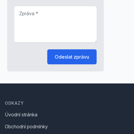
Zpráva
*
Odeslat zprávu
Footer
ODKAZY
Úvodní stránka
Obchodní podmínky