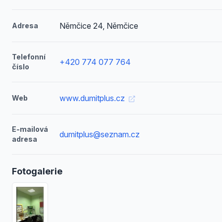
Němčice 24, Němčice
Adresa
Telefonní
+420 774 077 764
číslo
www.dumitplus.cz
Web
E-mailová
dumitplus@seznam.cz
adresa
Fotogalerie