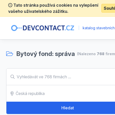
Tato stránka používá cookies na vylepšení
Souh
vašeho uživatelského zážitku.
|
katalog stavebních
Bytový fond: správa
(Nalezeno
768
firem
Hledat