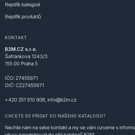
Rejstřík kategorií
Rejstřík produktů
KONTAKT
B2M.CZ s.r.o.
Šafránkova 1243/3
155 00 Praha 5
IČO: 27455971
DIČ: CZ27455971
+420 251 510 908, info@b2m.cz
CHCETE SE PŘIDAT DO NAŠEHO KATALOGU?
Nechte nám na sebe kontakt a my se vám ozveme s inform
jak se zaregistrovat do sítě katalogů B2M.