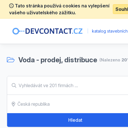
Tato stránka používá cookies na vylepšení
Souh
vašeho uživatelského zážitku.
|
katalog stavebních
Voda - prodej, distribuce
(Nalezeno
20
Hledat