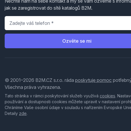
Nechte nám na sebe kontakt a my se vám ozveme s inform
jak se zaregistrovat do sítě katalogů B2M.
Telefon
*
Ozvěte se mi
© 2001–2026 B2M.CZ s.r.o. ráda
poskytuje pomoc
potřebný
Všechna práva vyhrazena.
Tato stránka v rámci poskytování služeb využívá
cookies
. Nastav
používání a dostupnosti cookies můžete upravit v nastavení proh
Chráníme Vaše osobní údaje v souladu s nařízením Evropské Uni
Detaily
zde
.