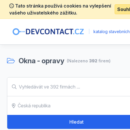
Tato stránka používá cookies na vylepšení
Souh
vašeho uživatelského zážitku.
|
katalog stavebních
Okna - opravy
(Nalezeno
392
firem)
Hledat