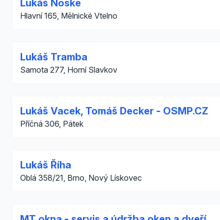
Lukáš Noske
Hlavní 165, Mělnické Vtelno
Lukáš Tramba
Samota 277, Horní Slavkov
Lukáš Vacek, Tomáš Decker - OSMP.CZ
Příčná 306, Pátek
Lukáš Říha
Oblá 358/21, Brno, Nový Lískovec
MT okna - servis a údržba oken a dveří