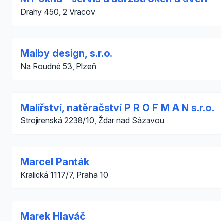
Drahy 450, 2 Vracov
Malby design, s.r.o.
Na Roudné 53, Plzeň
Malířství, natěračství P R O F M A N s.r.o.
Strojírenská 2238/10, Ždár nad Sázavou
Marcel Panták
Kralická 1117/7, Praha 10
Marek Hlaváč