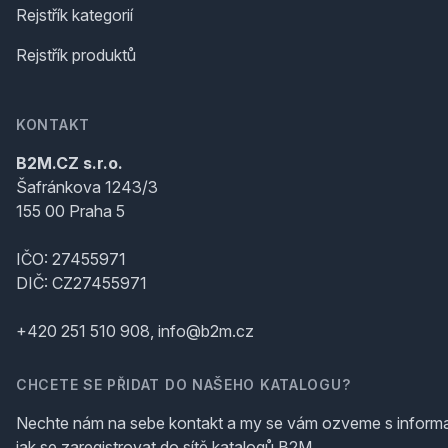
Rejstřík kategorií
Rejstřík produktů
KONTAKT
B2M.CZ s.r.o.
Šafránkova 1243/3
155 00 Praha 5
IČO: 27455971
DIČ: CZ27455971
+420 251 510 908, info@b2m.cz
CHCETE SE PŘIDAT DO NAŠEHO KATALOGU?
Nechte nám na sebe kontakt a my se vám ozveme s inform
jak se zaregistrovat do sítě katalogů B2M.