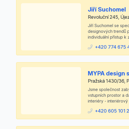
Jiří Suchomel
Revoluční 245, Úje
Jiří Suchomel se spec
designových trendů po
individuální přístup k
+420 774 675 
MYPA design sp
Pražská 1430/36, P
Jsme společnost zabýv
vstupních prostor a 
interiéry - interiérov
+420 605 101 