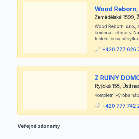
Wood Reborn, s
Zemědělská 1599, 
Wood Reborn, s.r.o., 
komerční interiéry. N
funkční kusy nábytku n
+420 777 626 
Z RUINY DOMOV
Ryjická 155, Ústí n
Kompletní výroba náb
+420 777 742 
Veřejné záznamy