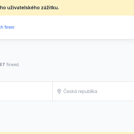
ho uživatelského zážitku.
h firem
87
firem)