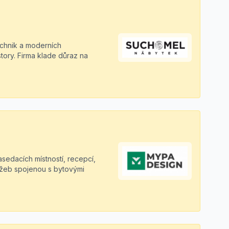
echnik a moderních
tory. Firma klade důraz na
sedacích místností, recepcí,
užeb spojenou s bytovými