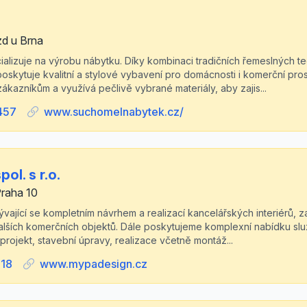
zd u Brna
ializuje na výrobu nábytku. Díky kombinaci tradičních řemeslných t
skytuje kvalitní a stylové vybavení pro domácnosti i komerční pros
 zákazníkům a využívá pečlivě vybrané materiály, aby zajis...
457
www.suchomelnabytek.cz/
ol. s r.o.
raha 10
ající se kompletním návrhem a realizací kancelářských interiérů, za
dalších komerčních objektů. Dále poskytujeme komplexní nabídku sl
ý projekt, stavební úpravy, realizace včetně montáž...
218
www.mypadesign.cz