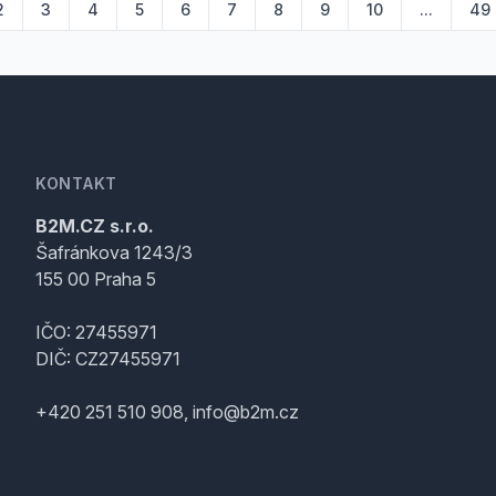
2
3
4
5
6
7
8
9
10
...
49
KONTAKT
B2M.CZ s.r.o.
Šafránkova 1243/3
155 00 Praha 5
IČO: 27455971
DIČ: CZ27455971
+420 251 510 908, info@b2m.cz