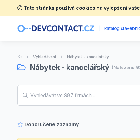
Tato stránka používá cookies na vylepšení vaše
|
katalog stavebníc
Úvodní stránka
Vyhledávání
Nábytek - kancelářský
Nábytek - kancelářský
(Nalezeno
9
Doporučené záznamy