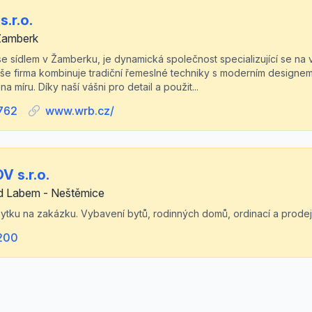
.r.o.
Žamberk
se sídlem v Žamberku, je dynamická společnost specializující se na 
aše firma kombinuje tradiční řemeslné techniky s moderním designem
a míru. Díky naší vášni pro detail a použit...
762
www.wrb.cz/
 s.r.o.
ad Labem - Neštěmice
ytku na zakázku. Vybavení bytů, rodinných domů, ordinací a prodej
200